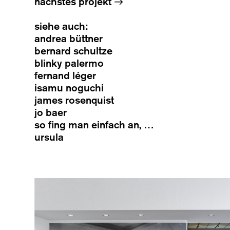
nächstes projekt
→
siehe auch:
andrea büttner
bernard schultze
blinky palermo
fernand léger
isamu noguchi
james rosenquist
jo baer
so fing man einfach an, …
ursula