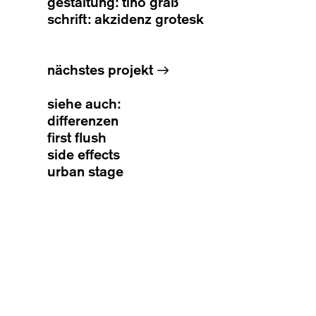
gestaltung: tino graß
schrift: akzidenz grotesk
nächstes projekt
→
siehe auch:
differenzen
first flush
side effects
urban stage